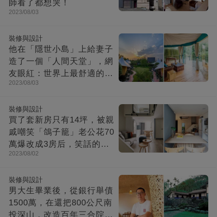
師看了都想哭！
2023/08/03
裝修與設計
他在「隱世小島」上給妻子
造了一個「人間天堂」，網
友眼紅：世界上最舒適的時
2023/08/03
光都在這里
裝修與設計
買了套新房只有14坪，被親
戚嘲笑「鴿子籠」老公花70
萬爆改成3房后，笑話的親
2023/08/02
戚不吭聲了
裝修與設計
男大生畢業後，從銀行舉債
1500萬，在還把800公尺南
投深山，改造百年三合院，