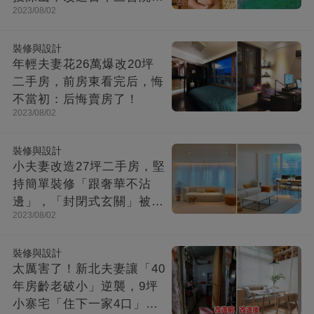
2023/08/02
成「台灣最美民宿」!
裝修與設計
年輕夫妻花26萬爆改20坪
二手房，前房東看完后，悔
不當初：后悔賣房了！
2023/08/02
裝修與設計
小夫妻改造27坪二手房，堅
持簡單裝修「跟奢華不沾
邊」，「封閉式玄關」被贊
2023/08/02
爆：這就是夢想中的家！
裝修與設計
太厲害了！新北夫妻讓「40
年房齡老破小」逆襲，9坪
小寨宅「住下一家4口」，