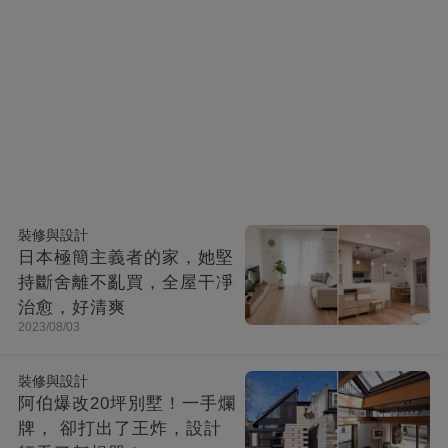
裝修與設計
日本極簡主義者的家，她堅
持斷舍離不亂買，全屋干凈
治愈，好清爽
2023/08/03
裝修與設計
阿伯爆改20坪別墅！一手爛
牌， 卻打出了王炸，設計