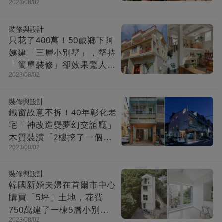
2023/08/02
收納超強超舒適
裝修與設計
只花了400萬！50歲鄉下阿
姨建「三層小別墅」，堅持
「簡單裝修」卻效果驚人：
2023/08/02
一進屋就療愈了
裝修與設計
鐵窗故意不拆！40年彰化老
宅「神改造變夢幻交誼廳」
木質裝潢「2樓挖了一個大
2023/08/02
洞」走上樓美翻
裝修與設計
韓國新婚夫婦在首爾市中心
購買「5坪」土地，花費
750萬建了一棟5層小別
2023/08/02