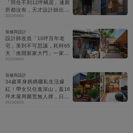
「同住不到12坪蝸居」連廁
所都沒有，天才設計師出馬
2023/08/03
「打造功能齊全迷你房」成
果美不勝收
裝修與設計
設計師改造「10坪百年老
宅」美到不可思議，耗時65
天「推開新家大門」一家8
2023/08/03
口哭了
裝修與設計
34歲單身媽媽曬私生活爆
紅！帶女兒住進深山，蓋16
坪木屋周圍荒無人煙，日子
2023/08/03
快活似神仙