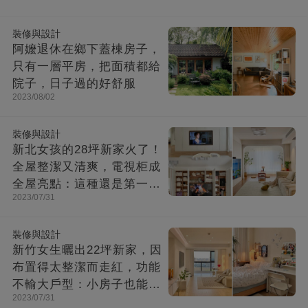
墅：小房子卻幸福感爆棚
裝修與設計
阿嬤退休在鄉下蓋棟房子，
只有一層平房，把面積都給
院子，日子過的好舒服
2023/08/02
裝修與設計
新北女孩的28坪新家火了！
全屋整潔又清爽，電視柜成
全屋亮點：這種還是第一次
2023/07/31
見！
裝修與設計
新竹女生曬出22坪新家，因
布置得太整潔而走紅，功能
不輸大戶型：小房子也能住
2023/07/31
出幸福感