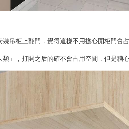
安裝吊柜上翻門，覺得這樣不用擔心開柜門會
人類」，打開之后的確不會占用空間，但是糟