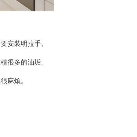
不要安裝明拉手。
堆積很多的油垢。
也很麻煩。