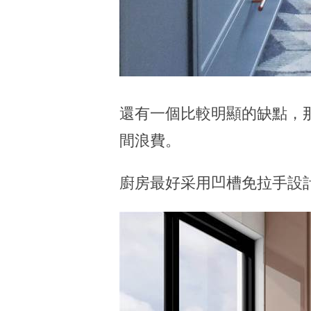
還有一個比較明顯的缺點，
間浪費。
廚房最好采用凹槽免拉手設