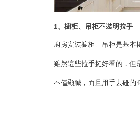
1、櫥柜、吊柜不裝明拉手
廚房安裝櫥柜、吊柜是基本
雖然這些拉手挺好看的，但
不僅顯臟，而且用手去碰的