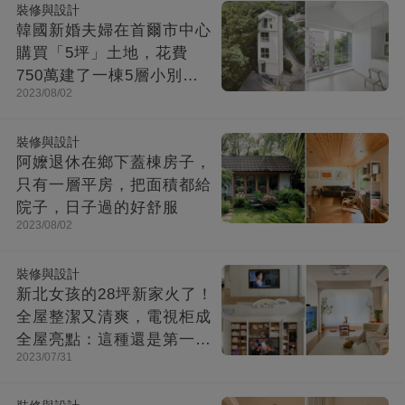
裝修與設計
韓國新婚夫婦在首爾市中心
購買「5坪」土地，花費
750萬建了一棟5層小別
2023/08/02
墅：小房子卻幸福感爆棚
裝修與設計
阿嬤退休在鄉下蓋棟房子，
只有一層平房，把面積都給
院子，日子過的好舒服
2023/08/02
裝修與設計
新北女孩的28坪新家火了！
全屋整潔又清爽，電視柜成
全屋亮點：這種還是第一次
2023/07/31
見！