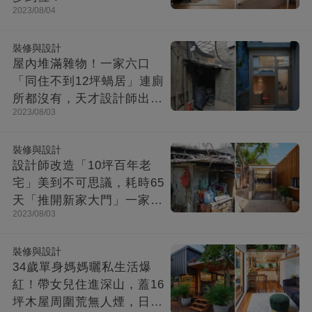
2023/08/04
裝修與設計
屋內堆滿雜物！一家六口
「同住不到12坪蝸居」連廁
所都沒有，天才設計師出馬
2023/08/03
「打造功能齊全迷你房」成
果美不勝收
裝修與設計
設計師改造「10坪百年老
宅」美到不可思議，耗時65
天「推開新家大門」一家8
2023/08/03
口哭了
裝修與設計
34歲單身媽媽曬私生活爆
紅！帶女兒住進深山，蓋16
坪木屋周圍荒無人煙，日子