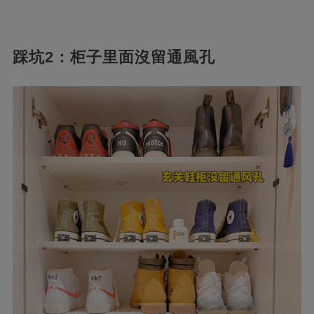
踩坑2：柜子里面沒留通風孔