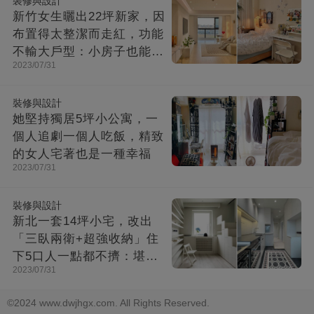
裝修與設計
新竹女生曬出22坪新家，因
布置得太整潔而走紅，功能
不輸大戶型：小房子也能住
2023/07/31
出幸福感
裝修與設計
她堅持獨居5坪小公寓，一
個人追劇一個人吃飯，精致
的女人宅著也是一種幸福
2023/07/31
裝修與設計
新北一套14坪小宅，改出
「三臥兩衛+超強收納」住
下5口人一點都不擠：堪稱
2023/07/31
「裝修教科書」
©2024 www.dwjhgx.com. All Rights Reserved.