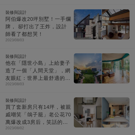
裝修與設計
阿伯爆改20坪別墅！一手爛
牌， 卻打出了王炸，設計
師看了都想哭！
2023/08/03
裝修與設計
他在「隱世小島」上給妻子
造了一個「人間天堂」，網
友眼紅：世界上最舒適的時
2023/08/03
光都在這里
裝修與設計
買了套新房只有14坪，被親
戚嘲笑「鴿子籠」老公花70
萬爆改成3房后，笑話的親
2023/08/02
戚不吭聲了