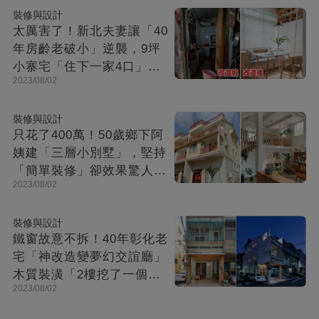
裝修與設計
太厲害了！新北夫妻讓「40
年房齡老破小」逆襲，9坪
小寨宅「住下一家4口」，
2023/08/02
收納超強超舒適
裝修與設計
只花了400萬！50歲鄉下阿
姨建「三層小別墅」，堅持
「簡單裝修」卻效果驚人：
2023/08/02
一進屋就療愈了
裝修與設計
鐵窗故意不拆！40年彰化老
宅「神改造變夢幻交誼廳」
木質裝潢「2樓挖了一個大
2023/08/02
洞」走上樓美翻