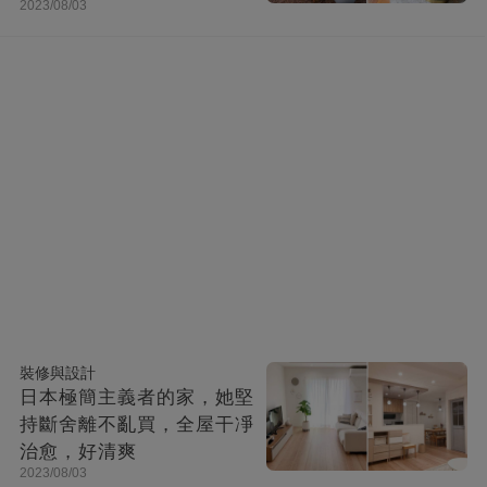
2023/08/03
快活似神仙
裝修與設計
日本極簡主義者的家，她堅
持斷舍離不亂買，全屋干凈
治愈，好清爽
2023/08/03