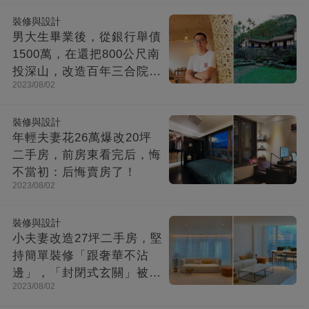
裝修與設計
男大生畢業後，從銀行舉債
1500萬，在還把800公尺南
投深山，改造百年三合院，
2023/08/02
成「台灣最美民宿」!
裝修與設計
年輕夫妻花26萬爆改20坪
二手房，前房東看完后，悔
不當初：后悔賣房了！
2023/08/02
裝修與設計
小夫妻改造27坪二手房，堅
持簡單裝修「跟奢華不沾
邊」，「封閉式玄關」被贊
2023/08/02
爆：這就是夢想中的家！