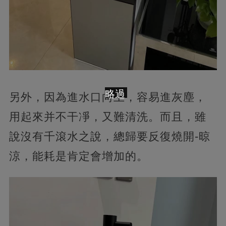
略過
另外，因為進水口向上，容易進灰塵，
用起來并不干凈，又難清洗。而且，雖
說沒有千滾水之說，總歸要反復燒開-晾
涼，能耗是肯定會增加的。