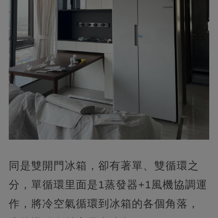
同是雙開門冰箱，卻有著單、雙循環之
分，單循環里面是1蒸發器+1風機協調運
作，將冷空氣循環到冰箱的各個角落，