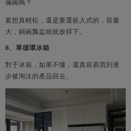
倆碗嗎？
要想真輕松，還是要選嵌入式的，容量
大，鍋碗瓢盆統統放得下。
8、單循環冰箱
對于冰箱，如果不懂，還真容易買到逐
步被淘汰的產品回去。