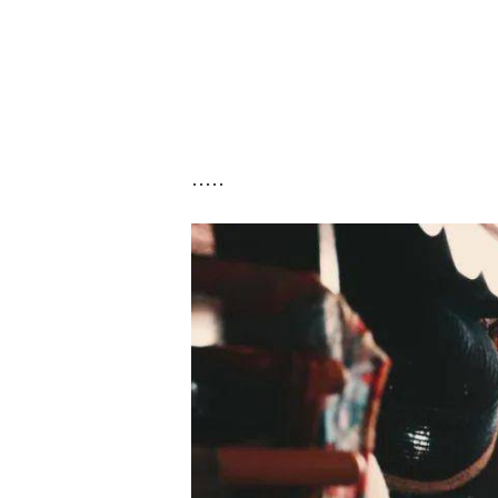
.....