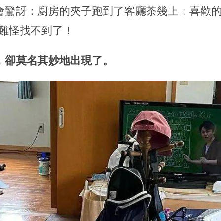
會驚訝：廚房的夾子跑到了客廳茶幾上；喜歡
..難怪找不到了！
，卻莫名其妙地出現了。