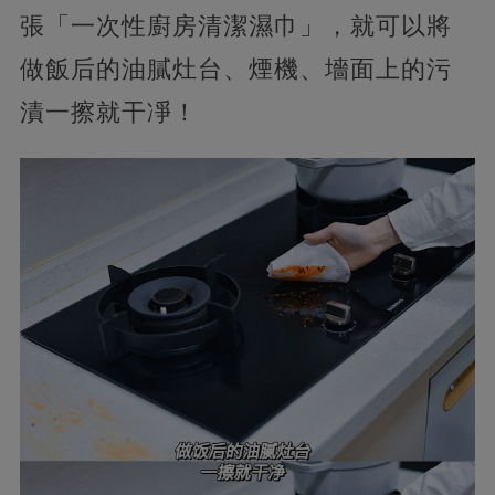
張「一次性廚房清潔濕巾」，就可以將
做飯后的油膩灶台、煙機、墻面上的污
漬一擦就干凈！