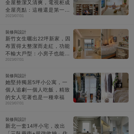
全屋整潔又清爽，電視柜成
全屋亮點：這種還是第一次
2023/07/31
見！
裝修與設計
新竹女生曬出22坪新家，因
布置得太整潔而走紅，功能
不輸大戶型：小房子也能住
2023/07/31
出幸福感
裝修與設計
她堅持獨居5坪小公寓，一
個人追劇一個人吃飯，精致
的女人宅著也是一種幸福
2023/07/31
裝修與設計
新北一套14坪小宅，改出
「三臥兩衛+超強收納」住