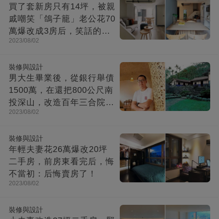
買了套新房只有14坪，被親
戚嘲笑「鴿子籠」老公花70
萬爆改成3房后，笑話的親
2023/08/02
戚不吭聲了
裝修與設計
男大生畢業後，從銀行舉債
1500萬，在還把800公尺南
投深山，改造百年三合院，
2023/08/02
成「台灣最美民宿」!
裝修與設計
年輕夫妻花26萬爆改20坪
二手房，前房東看完后，悔
不當初：后悔賣房了！
2023/08/02
裝修與設計