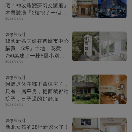
宅「神改造變夢幻交誼廳」
木質裝潢「2樓挖了一個大
2023/08/02
洞」走上樓美翻
裝修與設計
韓國新婚夫婦在首爾市中心
購買「5坪」土地，花費
750萬建了一棟5層小別
2023/08/02
墅：小房子卻幸福感爆棚
裝修與設計
阿嬤退休在鄉下蓋棟房子，
只有一層平房，把面積都給
院子，日子過的好舒服
2023/08/02
裝修與設計
新北女孩的28坪新家火了！