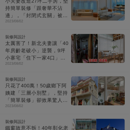
小夫妻改造27坪二手房，堅
持簡單裝修「跟奢華不沾
邊」，「封閉式玄關」被贊
2023/08/02
爆：這就是夢想中的家！
裝修與設計
太厲害了！新北夫妻讓「40
年房齡老破小」逆襲，9坪
小寨宅「住下一家4口」，
2023/08/02
收納超強超舒適
裝修與設計
只花了400萬！50歲鄉下阿
姨建「三層小別墅」，堅持
「簡單裝修」卻效果驚人：
2023/08/02
一進屋就療愈了
裝修與設計
鐵窗故意不拆！40年彰化老