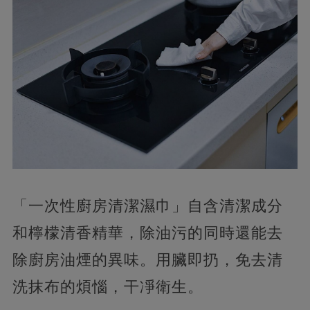
「一次性廚房清潔濕巾」自含清潔成分
和檸檬清香精華，除油污的同時還能去
除廚房油煙的異味。用臟即扔，免去清
洗抹布的煩惱，干凈衛生。