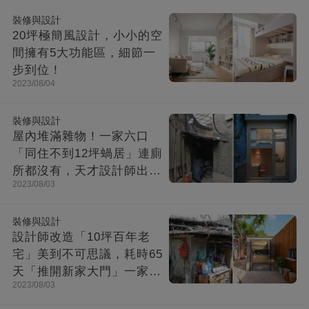
裝修與設計
20坪極簡風設計，小小的空
間擁有5大功能區，細節一
步到位！
2023/08/04
裝修與設計
屋內堆滿雜物！一家六口
「同住不到12坪蝸居」連廁
所都沒有，天才設計師出馬
2023/08/03
「打造功能齊全迷你房」成
果美不勝收
裝修與設計
設計師改造「10坪百年老
宅」美到不可思議，耗時65
天「推開新家大門」一家8
2023/08/03
口哭了