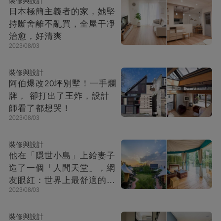
裝修與設計
日本極簡主義者的家，她堅
持斷舍離不亂買，全屋干凈
治愈，好清爽
2023/08/03
裝修與設計
阿伯爆改20坪別墅！一手爛
牌， 卻打出了王炸，設計
師看了都想哭！
2023/08/03
裝修與設計
他在「隱世小島」上給妻子
造了一個「人間天堂」，網
友眼紅：世界上最舒適的時
2023/08/03
光都在這里
裝修與設計