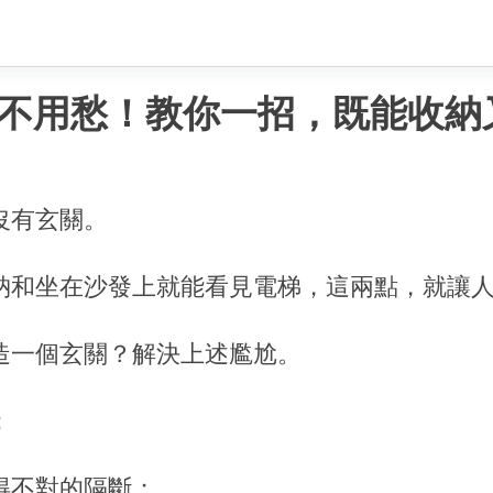
不用愁！教你一招，既能收納
沒有玄關。
納和坐在沙發上就能看見電梯，這兩點，就讓
造一個玄關？解決上述尷尬。
：
得不對的隔斷；