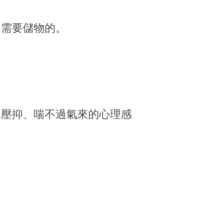
不需要儲物的。
來壓抑、喘不過氣來的心理感
。