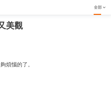
全部
又美觀
人夠煩惱的了。