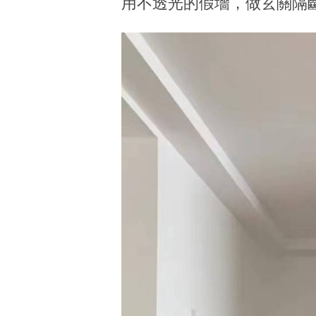
用不透光的假墻，做玄關隔