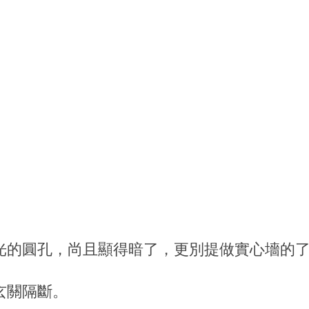
光的圓孔，尚且顯得暗了，更別提做實心墻的
玄關隔斷。