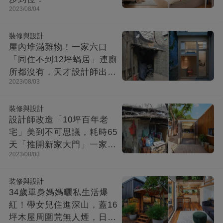
2023/08/04
裝修與設計
屋內堆滿雜物！一家六口
「同住不到12坪蝸居」連廁
所都沒有，天才設計師出馬
2023/08/03
「打造功能齊全迷你房」成
果美不勝收
裝修與設計
設計師改造「10坪百年老
宅」美到不可思議，耗時65
天「推開新家大門」一家8
2023/08/03
口哭了
裝修與設計
34歲單身媽媽曬私生活爆
紅！帶女兒住進深山，蓋16
坪木屋周圍荒無人煙，日子