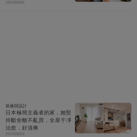
2023/08/03
快活似神仙
裝修與設計
日本極簡主義者的家，她堅
持斷舍離不亂買，全屋干凈
治愈，好清爽
2023/08/03