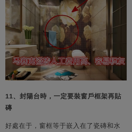
11、封陽台時，一定要裝窗戶框架再貼
磚
好處在于，窗框等于嵌入在了瓷磚和水