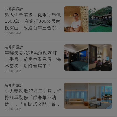
裝修與設計
男大生畢業後，從銀行舉債
1500萬，在還把800公尺南
投深山，改造百年三合院，
2023/08/02
成「台灣最美民宿」!
裝修與設計
年輕夫妻花26萬爆改20坪
二手房，前房東看完后，悔
不當初：后悔賣房了！
2023/08/02
裝修與設計
小夫妻改造27坪二手房，堅
持簡單裝修「跟奢華不沾
邊」，「封閉式玄關」被贊
2023/08/02
爆：這就是夢想中的家！