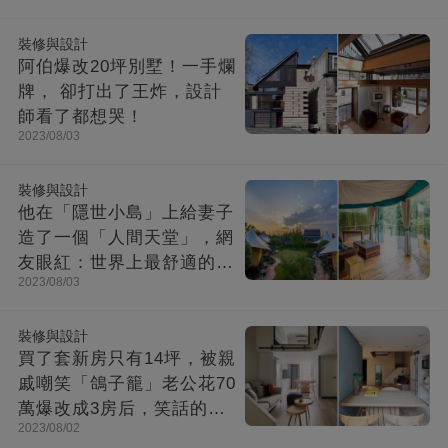
裝修與設計
阿伯爆改20坪別墅！一手爛
牌， 卻打出了王炸，設計
師看了都想哭！
2023/08/03
裝修與設計
他在「隱世小島」上給妻子
造了一個「人間天堂」，網
友眼紅：世界上最舒適的時
2023/08/03
光都在這里
裝修與設計
買了套新房只有14坪，被親
戚嘲笑「鴿子籠」老公花70
萬爆改成3房后，笑話的親
2023/08/02
戚不吭聲了