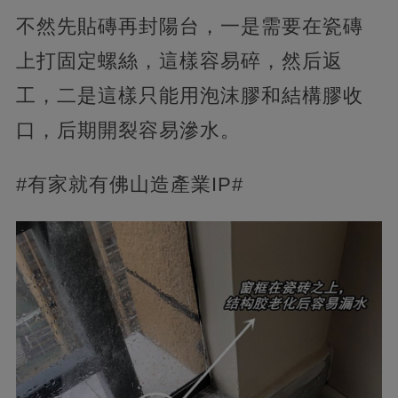
不然先貼磚再封陽台，一是需要在瓷磚
上打固定螺絲，這樣容易碎，然后返
工，二是這樣只能用泡沫膠和結構膠收
口，后期開裂容易滲水。
#有家就有佛山造產業IP#