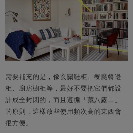
需要補充的是，像玄關鞋柜、餐廳餐邊
柜、廚房櫥柜等，最好不要把它們都設
計成全封閉的，而且遵循「藏八露二」
的原則，這樣放些使用頻次高的東西會
很方便。