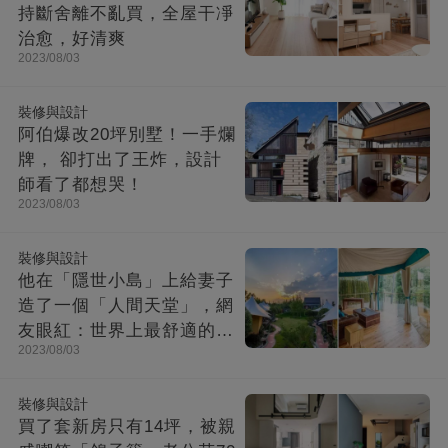
持斷舍離不亂買，全屋干凈
治愈，好清爽
2023/08/03
裝修與設計
阿伯爆改20坪別墅！一手爛
牌， 卻打出了王炸，設計
師看了都想哭！
2023/08/03
裝修與設計
他在「隱世小島」上給妻子
造了一個「人間天堂」，網
友眼紅：世界上最舒適的時
2023/08/03
光都在這里
裝修與設計
買了套新房只有14坪，被親