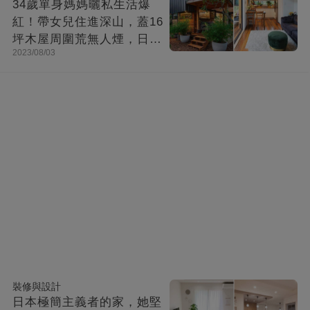
34歲單身媽媽曬私生活爆
紅！帶女兒住進深山，蓋16
坪木屋周圍荒無人煙，日子
2023/08/03
快活似神仙
裝修與設計
日本極簡主義者的家，她堅