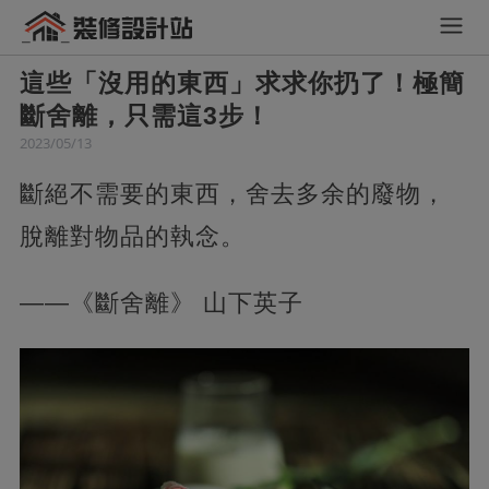
這些「沒用的東西」求求你扔了！極簡
斷舍離，只需這3步！
2023/05/13
斷絕不需要的東西，舍去多余的廢物，
脫離對物品的執念。
——《斷舍離》 山下英子