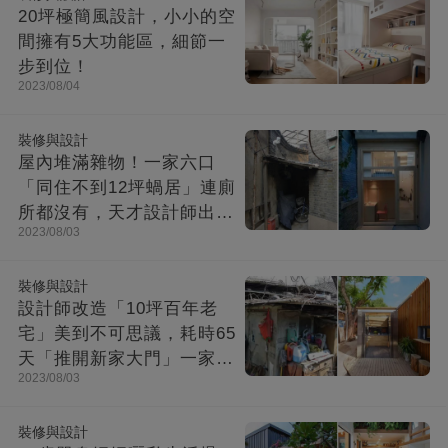
20坪極簡風設計，小小的空
間擁有5大功能區，細節一
步到位！
2023/08/04
裝修與設計
屋內堆滿雜物！一家六口
「同住不到12坪蝸居」連廁
所都沒有，天才設計師出馬
2023/08/03
「打造功能齊全迷你房」成
果美不勝收
裝修與設計
設計師改造「10坪百年老
宅」美到不可思議，耗時65
天「推開新家大門」一家8
2023/08/03
口哭了
裝修與設計