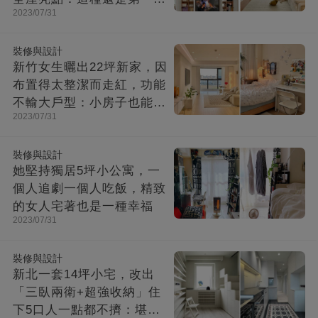
2023/07/31
見！
裝修與設計
新竹女生曬出22坪新家，因
布置得太整潔而走紅，功能
不輸大戶型：小房子也能住
2023/07/31
出幸福感
裝修與設計
她堅持獨居5坪小公寓，一
個人追劇一個人吃飯，精致
的女人宅著也是一種幸福
2023/07/31
裝修與設計
新北一套14坪小宅，改出
「三臥兩衛+超強收納」住
下5口人一點都不擠：堪稱