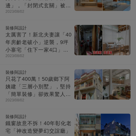
邊」，「封閉式玄關」被贊
2023/08/02
爆：這就是夢想中的家！
裝修與設計
太厲害了！新北夫妻讓「40
年房齡老破小」逆襲，9坪
小寨宅「住下一家4口」，
2023/08/02
收納超強超舒適
裝修與設計
只花了400萬！50歲鄉下阿
姨建「三層小別墅」，堅持
「簡單裝修」卻效果驚人：
2023/08/02
一進屋就療愈了
裝修與設計
鐵窗故意不拆！40年彰化老
宅「神改造變夢幻交誼廳」