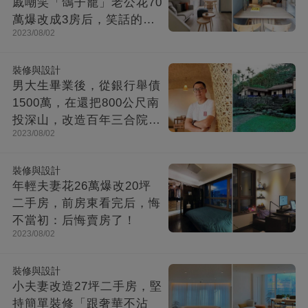
戚嘲笑「鴿子籠」老公花70
萬爆改成3房后，笑話的親
2023/08/02
戚不吭聲了
裝修與設計
男大生畢業後，從銀行舉債
1500萬，在還把800公尺南
投深山，改造百年三合院，
2023/08/02
成「台灣最美民宿」!
裝修與設計
年輕夫妻花26萬爆改20坪
二手房，前房東看完后，悔
不當初：后悔賣房了！
2023/08/02
裝修與設計
小夫妻改造27坪二手房，堅
持簡單裝修「跟奢華不沾