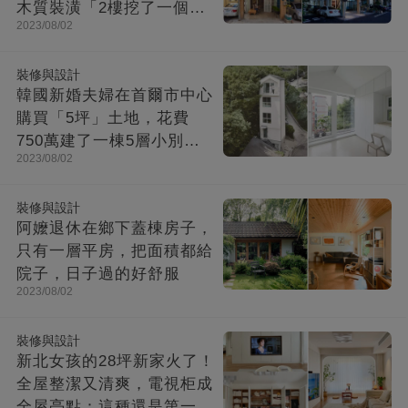
木質裝潢「2樓挖了一個大
2023/08/02
洞」走上樓美翻
裝修與設計
韓國新婚夫婦在首爾市中心
購買「5坪」土地，花費
750萬建了一棟5層小別
2023/08/02
墅：小房子卻幸福感爆棚
裝修與設計
阿嬤退休在鄉下蓋棟房子，
只有一層平房，把面積都給
院子，日子過的好舒服
2023/08/02
裝修與設計
新北女孩的28坪新家火了！
全屋整潔又清爽，電視柜成
全屋亮點：這種還是第一次