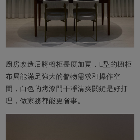
廚房改造后將櫥柜長度加寬，L型的櫥柜
布局能滿足強大的儲物需求和操作空
間，白色的烤漆門干凈清爽關鍵是好打
理，做家務都能更省事。