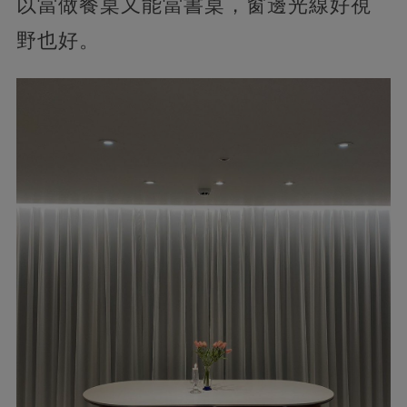
以當做餐桌又能當書桌，窗邊光線好視
野也好。