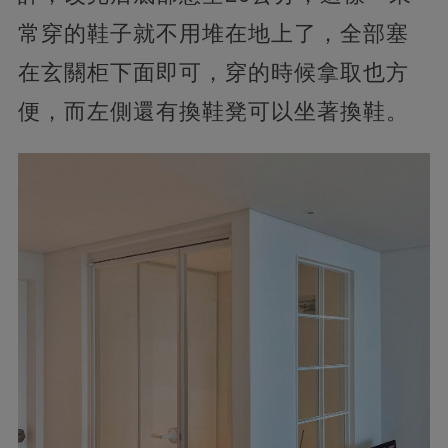
常穿的鞋子就不用堆在地上了，全部塞
在玄關柜下面即可，穿的時候拿取也方
便，而左側還有換鞋凳可以坐著換鞋。