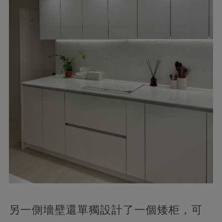
另一側墻壁還單獨設計了一個矮柜，可