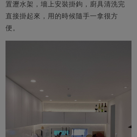
置瀝水架，墻上安裝掛鉤，廚具清洗完
直接掛起來，用的時候隨手一拿很方
便。