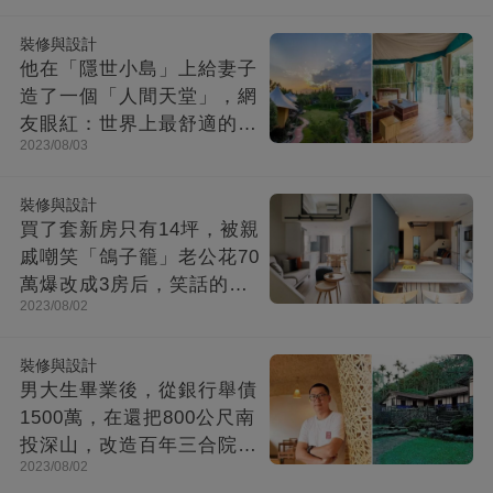
裝修與設計
他在「隱世小島」上給妻子
造了一個「人間天堂」，網
友眼紅：世界上最舒適的時
2023/08/03
光都在這里
裝修與設計
買了套新房只有14坪，被親
戚嘲笑「鴿子籠」老公花70
萬爆改成3房后，笑話的親
2023/08/02
戚不吭聲了
裝修與設計
男大生畢業後，從銀行舉債
1500萬，在還把800公尺南
投深山，改造百年三合院，
2023/08/02
成「台灣最美民宿」!