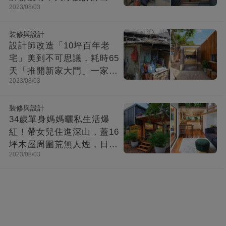
2023/08/03
「打造功能齊全迷你房」成
果美不勝收
裝修與設計
設計師改造「10坪百年老
宅」美到不可思議，耗時65
天「推開新家大門」一家8
2023/08/03
口哭了
裝修與設計
34歲單身媽媽曬私生活爆
紅！帶女兒住進深山，蓋16
坪木屋周圍荒無人煙，日子
2023/08/03
快活似神仙