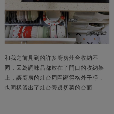
和我之前見到的許多廚房灶台收納不
同，因為調味品都放在了門口的收納架
上，讓廚房的灶台周圍顯得格外干凈，
也同樣留出了灶台旁邊切菜的台面。