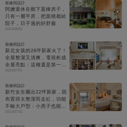
裝修與設計
阿嬤退休在鄉下蓋棟房子，
只有一層平房，把面積都給
院子，日子過的好舒服
2023/08/02
裝修與設計
新北女孩的28坪新家火了！
全屋整潔又清爽，電視柜成
全屋亮點：這種還是第一次
2023/07/31
見！
裝修與設計
新竹女生曬出22坪新家，因
布置得太整潔而走紅，功能
不輸大戶型：小房子也能住
2023/07/31
出幸福感