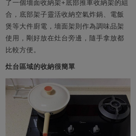
了一個墻面收納架+底部推車收納架的組
合，底部架子靈活收納空氣炸鍋、電飯
煲等大件廚電，墻面架則作為調味品架
使用，剛好放在灶台旁邊，隨手拿放都
比較方便。
灶台區域的收納很簡單