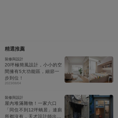
精選推薦
裝修與設計
20坪極簡風設計，小小的空
間擁有5大功能區，細節一
步到位！
2023/08/04
裝修與設計
屋內堆滿雜物！一家六口
「同住不到12坪蝸居」連廁
所都沒有，天才設計師出馬