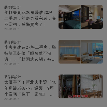
裝修與設計
年輕夫妻花26萬爆改20坪
二手房，前房東看完后，悔
不當初：后悔賣房了！
2023/08/02
裝修與設計
小夫妻改造27坪二手房，堅
持簡單裝修「跟奢華不沾
邊」，「封閉式玄關」被贊
2023/08/02
爆：這就是夢想中的家！
裝修與設計
太厲害了！新北夫妻讓「40
年房齡老破小」逆襲，9坪
小寨宅「住下一家4口」，
2023/08/02
收納超強超舒適