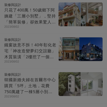
裝修與設計
只花了400萬！50歲鄉下阿
姨建「三層小別墅」，堅持
「簡單裝修」卻效果驚人：
2023/08/02
一進屋就療愈了
裝修與設計
鐵窗故意不拆！40年彰化老
宅「神改造變夢幻交誼廳」
木質裝潢「2樓挖了一個大
2023/08/02
洞」走上樓美翻
裝修與設計
韓國新婚夫婦在首爾市中心
購買「5坪」土地，花費
750萬建了一棟5層小別
2023/08/02
墅：小房子卻幸福感爆棚