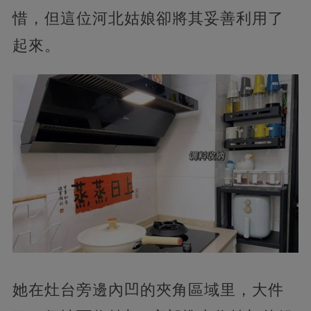
惜，但這位河北姑娘卻將其妥善利用了
起來。
她在灶台旁邊內凹的夾角區域里，大件