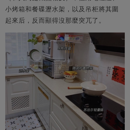
小烤箱和餐碟瀝水架，以及吊柜將其圍
起來后，反而顯得沒那麼突兀了。