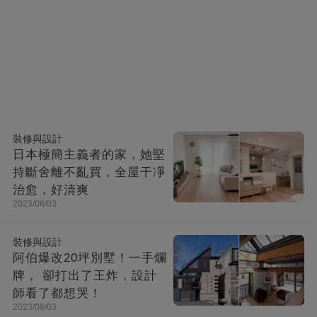
裝修與設計
日本極簡主義者的家，她堅
持斷舍離不亂買，全屋干凈
治愈，好清爽
2023/08/03
裝修與設計
阿伯爆改20坪別墅！一手爛
牌， 卻打出了王炸，設計
師看了都想哭！
2023/08/03