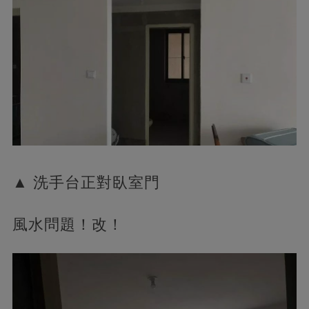
▲ 洗手台正對臥室門
風水問題！改！