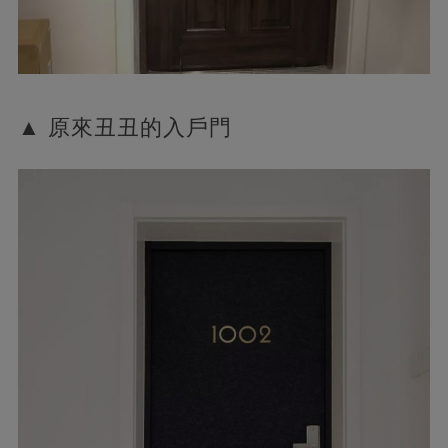
▲ 原來丑丑的入戶門