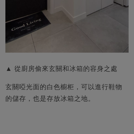
▲ 從廚房偷來玄關和冰箱的容身之處
玄關啞光面的白色櫥柜，可以進行鞋物
的儲存，也是存放冰箱之地。