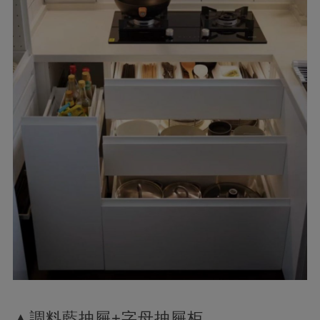
▲調料藍抽屜+字母抽屜柜