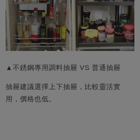
▲不銹鋼專用調料抽屜 VS 普通抽屜
抽屜建議選擇上下抽屜，比較靈活實
用，價格也低。