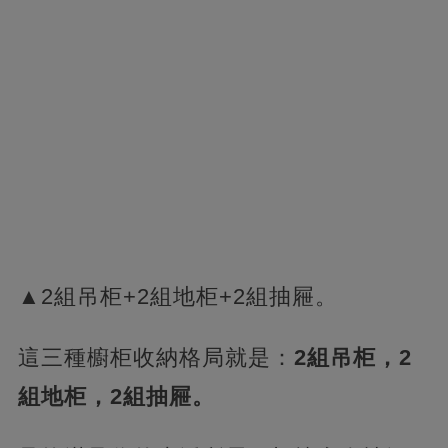
▲2組吊柜+2組地柜+2組抽屜。
這三種櫥柜收納格局就是：
2組吊柜，2
組地柜，2組抽屜。