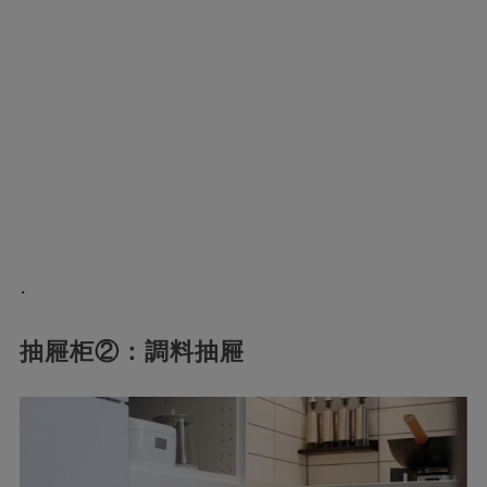
.
抽屜柜②：調料抽屜