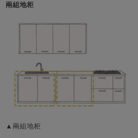
兩組地柜
▲兩組地柜