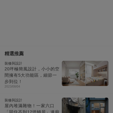
精選推薦
裝修與設計
20坪極簡風設計，小小的空
間擁有5大功能區，細節一
步到位！
2023/08/04
裝修與設計
屋內堆滿雜物！一家六口
「同住不到12坪蝸居」連廁