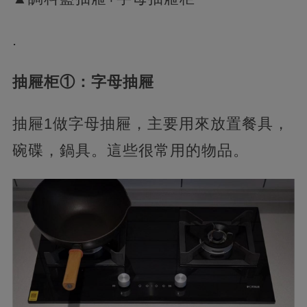
.
抽屜柜①：字母抽屜
抽屜1做字母抽屜，主要用來放置餐具，
碗碟，鍋具。這些很常用的物品。