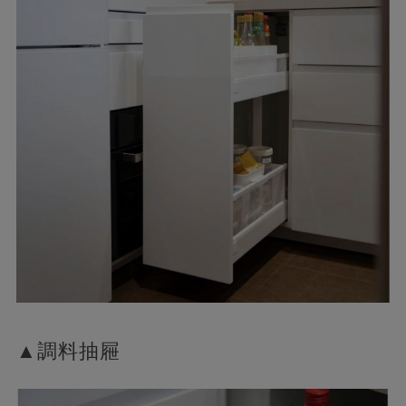
▲調料抽屜