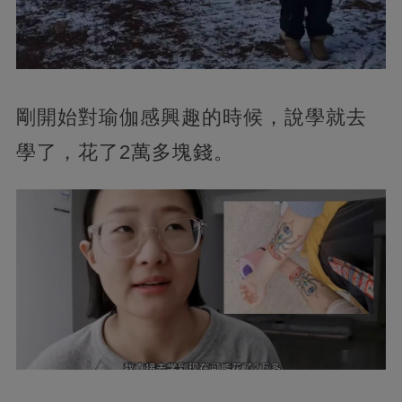
剛開始對瑜伽感興趣的時候，說學就去
學了，花了2萬多塊錢。