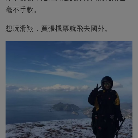
毫不手軟。
想玩滑翔，買張機票就飛去國外。