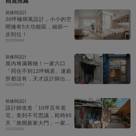
精選推薦
裝修與設計
20坪極簡風設計，小小的空
間擁有5大功能區，細節一
步到位！
2023/08/04
裝修與設計
屋內堆滿雜物！一家六口
「同住不到12坪蝸居」連廁
所都沒有，天才設計師出馬
2023/08/03
「打造功能齊全迷你房」成
果美不勝收
裝修與設計
設計師改造「10坪百年老
宅」美到不可思議，耗時65
天「推開新家大門」一家8
2023/08/03
口哭了