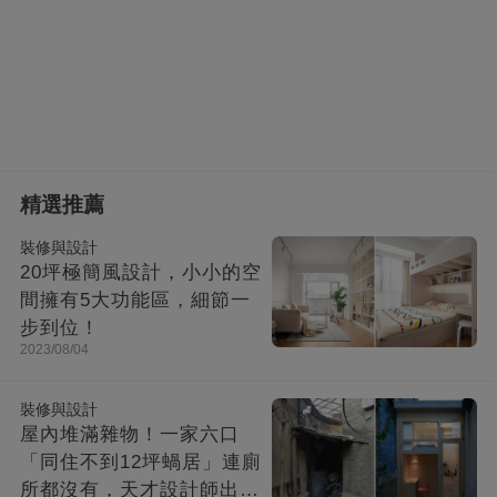
精選推薦
裝修與設計
20坪極簡風設計，小小的空
間擁有5大功能區，細節一
步到位！
2023/08/04
裝修與設計
屋內堆滿雜物！一家六口
「同住不到12坪蝸居」連廁
所都沒有，天才設計師出馬