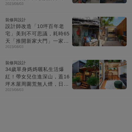
2023/08/03
「打造功能齊全迷你房」成
果美不勝收
裝修與設計
設計師改造「10坪百年老
宅」美到不可思議，耗時65
天「推開新家大門」一家8
2023/08/03
口哭了
裝修與設計
34歲單身媽媽曬私生活爆
紅！帶女兒住進深山，蓋16
坪木屋周圍荒無人煙，日子
2023/08/03
快活似神仙