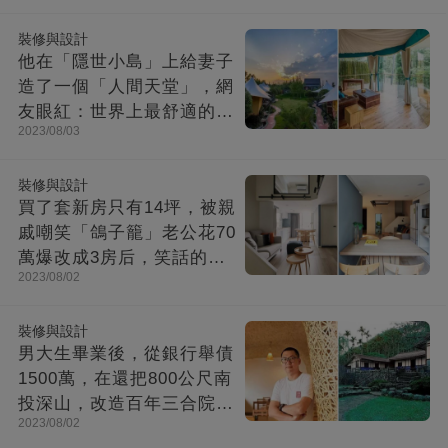
裝修與設計
他在「隱世小島」上給妻子
造了一個「人間天堂」，網
友眼紅：世界上最舒適的時
2023/08/03
光都在這里
裝修與設計
買了套新房只有14坪，被親
戚嘲笑「鴿子籠」老公花70
萬爆改成3房后，笑話的親
2023/08/02
戚不吭聲了
裝修與設計
男大生畢業後，從銀行舉債
1500萬，在還把800公尺南
投深山，改造百年三合院，
2023/08/02
成「台灣最美民宿」!