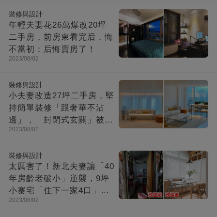
裝修與設計
年輕夫妻花26萬爆改20坪
二手房，前房東看完后，悔
不當初：后悔賣房了！
2023/08/02
裝修與設計
小夫妻改造27坪二手房，堅
持簡單裝修「跟奢華不沾
邊」，「封閉式玄關」被贊
2023/08/02
爆：這就是夢想中的家！
裝修與設計
太厲害了！新北夫妻讓「40
年房齡老破小」逆襲，9坪
小寨宅「住下一家4口」，
2023/08/02
收納超強超舒適