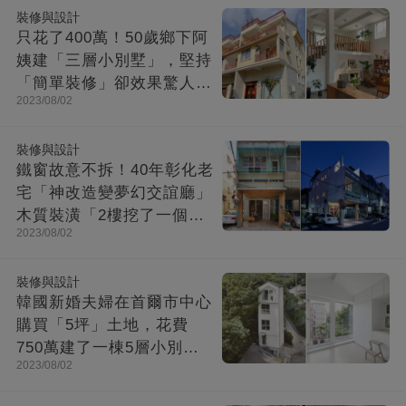
裝修與設計
只花了400萬！50歲鄉下阿
姨建「三層小別墅」，堅持
「簡單裝修」卻效果驚人：
2023/08/02
一進屋就療愈了
裝修與設計
鐵窗故意不拆！40年彰化老
宅「神改造變夢幻交誼廳」
木質裝潢「2樓挖了一個大
2023/08/02
洞」走上樓美翻
裝修與設計
韓國新婚夫婦在首爾市中心
購買「5坪」土地，花費
750萬建了一棟5層小別
2023/08/02
墅：小房子卻幸福感爆棚