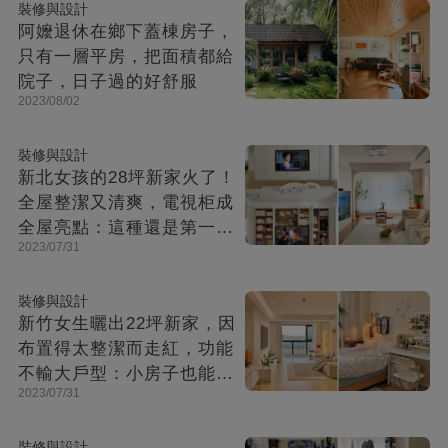
裝修與設計
阿嬤退休在鄉下蓋棟房子，
只有一層平房，把面積都給
院子，日子過的好舒服
2023/08/02
裝修與設計
新北女孩的28坪新家火了！
全屋整潔又清爽，電視柜成
全屋亮點：這種還是第一次
2023/07/31
見！
裝修與設計
新竹女生曬出22坪新家，因
布置得太整潔而走紅，功能
不輸大戶型：小房子也能住
2023/07/31
出幸福感
裝修與設計