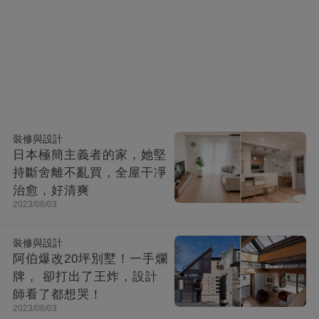
裝修與設計
日本極簡主義者的家，她堅
持斷舍離不亂買，全屋干凈
治愈，好清爽
2023/08/03
裝修與設計
阿伯爆改20坪別墅！一手爛
牌， 卻打出了王炸，設計
師看了都想哭！
2023/08/03