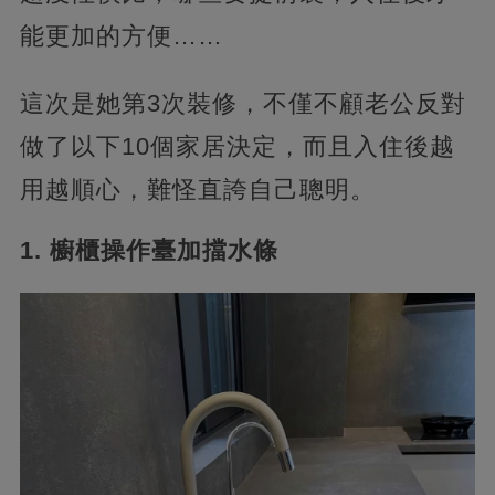
能更加的方便……
這次是她第3次裝修，不僅不顧老公反對
做了以下10個家居決定，而且入住後越
用越順心，難怪直誇自己聰明。
1. 櫥櫃操作臺加擋水條