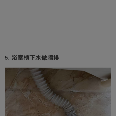
5. 浴室櫃下水做牆排