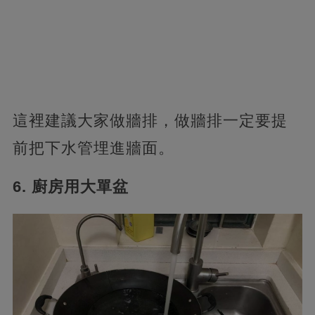
這裡建議大家做牆排，做牆排一定要提
前把下水管埋進牆面。
6. 廚房用大單盆