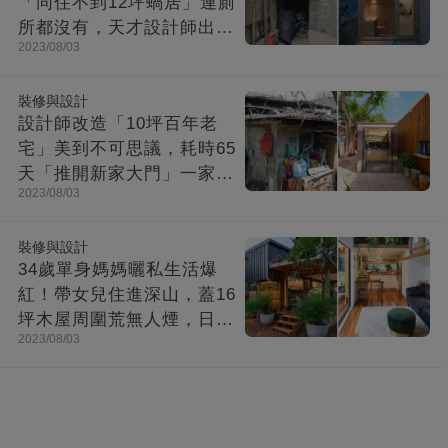
「同住不到12坪蝸居」連廁
所都沒有，天才設計師出馬
2023/08/03
「打造功能齊全迷你房」成
果美不勝收
裝修與設計
設計師改造「10坪百年老
宅」美到不可思議，耗時65
天「推開新家大門」一家8
2023/08/03
口哭了
裝修與設計
34歲單身媽媽曬私生活爆
紅！帶女兒住進深山，蓋16
坪木屋周圍荒無人煙，日子
2023/08/03
快活似神仙