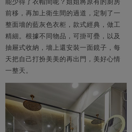
能少得了衣帽間呢？姐姐將原有的廚房
前移，再加上衛生間的過道，定制了一
整面墻的藍灰色衣柜，款式經典，做工
精細。根據不同物品，可掛可疊，以及
抽屜式收納，墻上還安裝一面鏡子，每
天把自己打扮美美的再出門，美好心情
一整天。