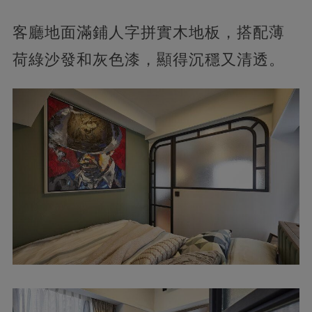
客廳地面滿鋪人字拼實木地板，搭配薄
荷綠沙發和灰色漆，顯得沉穩又清透。