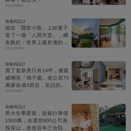
2023/08/03
裝修與設計
他在「隱世小島」上給妻子
造了一個「人間天堂」，網
友眼紅：世界上最舒適的時
2023/08/03
光都在這里
裝修與設計
買了套新房只有14坪，被親
戚嘲笑「鴿子籠」老公花70
萬爆改成3房后，笑話的親
2023/08/02
戚不吭聲了
裝修與設計
男大生畢業後，從銀行舉債
1500萬，在還把800公尺南
投深山，改造百年三合院，