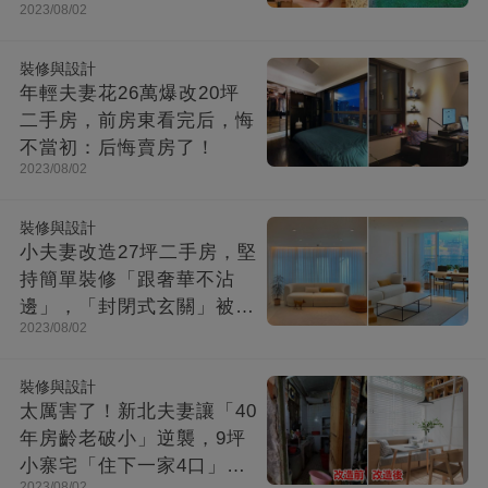
2023/08/02
成「台灣最美民宿」!
裝修與設計
年輕夫妻花26萬爆改20坪
二手房，前房東看完后，悔
不當初：后悔賣房了！
2023/08/02
裝修與設計
小夫妻改造27坪二手房，堅
持簡單裝修「跟奢華不沾
邊」，「封閉式玄關」被贊
2023/08/02
爆：這就是夢想中的家！
裝修與設計
太厲害了！新北夫妻讓「40
年房齡老破小」逆襲，9坪
小寨宅「住下一家4口」，
2023/08/02