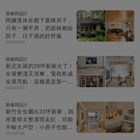
裝修與設計
阿嬤退休在鄉下蓋棟房子，
只有一層平房，把面積都給
院子，日子過的好舒服
2023/08/02
裝修與設計
新北女孩的28坪新家火了！
全屋整潔又清爽，電視柜成
全屋亮點：這種還是第一次
2023/07/31
見！
裝修與設計
新竹女生曬出22坪新家，因
布置得太整潔而走紅，功能
不輸大戶型：小房子也能住
2023/07/31
出幸福感