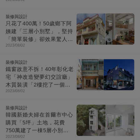
收納超強超舒適
裝修與設計
只花了400萬！50歲鄉下阿
姨建「三層小別墅」，堅持
「簡單裝修」卻效果驚人：
2023/08/02
一進屋就療愈了
裝修與設計
鐵窗故意不拆！40年彰化老
宅「神改造變夢幻交誼廳」
木質裝潢「2樓挖了一個大
2023/08/02
洞」走上樓美翻
裝修與設計
韓國新婚夫婦在首爾市中心
購買「5坪」土地，花費
750萬建了一棟5層小別
2023/08/02
墅：小房子卻幸福感爆棚