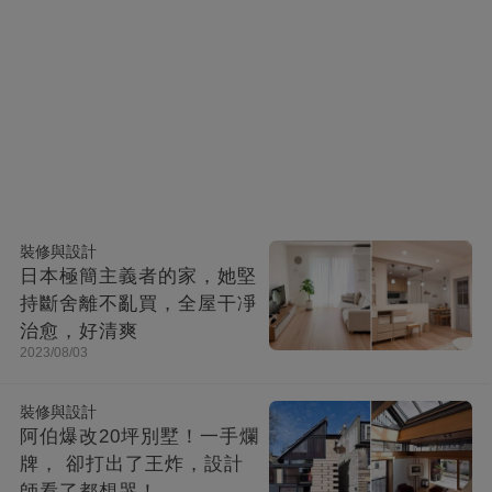
裝修與設計
日本極簡主義者的家，她堅
持斷舍離不亂買，全屋干凈
治愈，好清爽
2023/08/03
裝修與設計
阿伯爆改20坪別墅！一手爛
牌， 卻打出了王炸，設計
師看了都想哭！