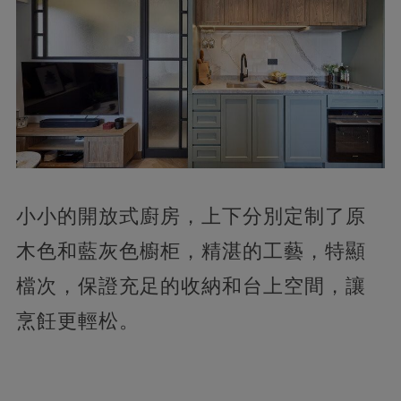
小小的開放式廚房，上下分別定制了原
木色和藍灰色櫥柜，精湛的工藝，特顯
檔次，保證充足的收納和台上空間，讓
烹飪更輕松。