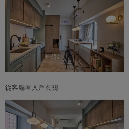
從客廳看入戶玄關