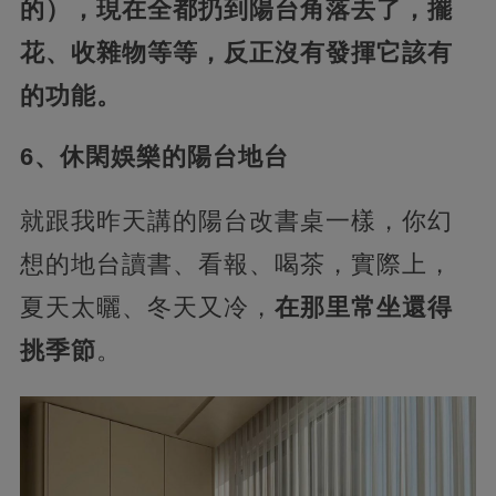
的），現在全都扔到陽台角落去了，擺
花、收雜物等等，反正沒有發揮它該有
的功能。
6、休閑娛樂的陽台地台
就跟我昨天講的陽台改書桌一樣，你幻
想的地台讀書、看報、喝茶，實際上，
夏天太曬、冬天又冷，
在那里常坐還得
挑季節
。