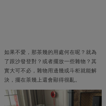
如果不愛，那茶幾的用處何在呢？就為
了跟沙發登對？或者擺放一些雜物？其
實大可不必，雜物用邊幾或斗柜就能解
決，擺在茶幾上還會顯得很亂。