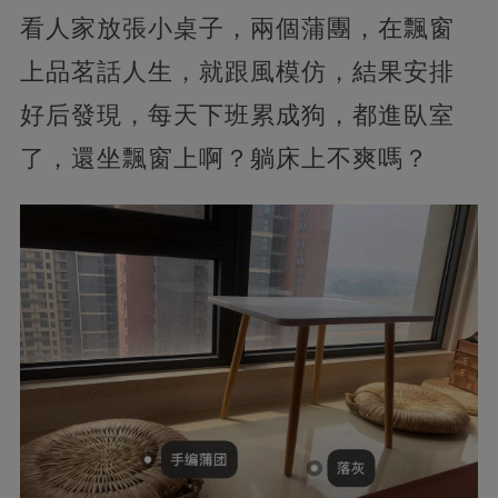
看人家放張小桌子，兩個蒲團，在飄窗
上品茗話人生，就跟風模仿，結果安排
好后發現，每天下班累成狗，都進臥室
了，還坐飄窗上啊？躺床上不爽嗎？