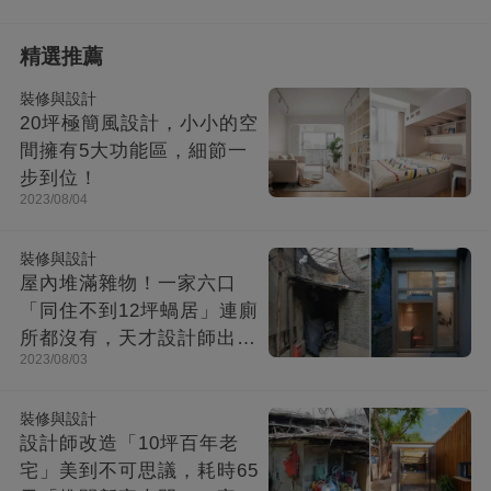
精選推薦
裝修與設計
20坪極簡風設計，小小的空
間擁有5大功能區，細節一
步到位！
2023/08/04
裝修與設計
屋內堆滿雜物！一家六口
「同住不到12坪蝸居」連廁
所都沒有，天才設計師出馬
2023/08/03
「打造功能齊全迷你房」成
果美不勝收
裝修與設計
設計師改造「10坪百年老
宅」美到不可思議，耗時65