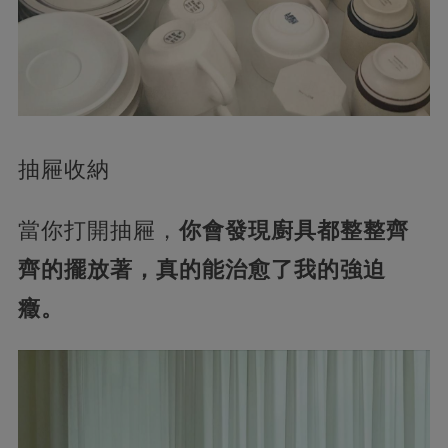
抽屜收納
當你打開抽屜，
你會發現廚具都整整齊
齊的擺放著，真的能治愈了我的強迫
癥。