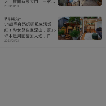
天「推開新家大門」一家8
2023/08/03
口哭了
裝修與設計
34歲單身媽媽曬私生活爆
紅！帶女兒住進深山，蓋16
坪木屋周圍荒無人煙，日子
2023/08/03
快活似神仙