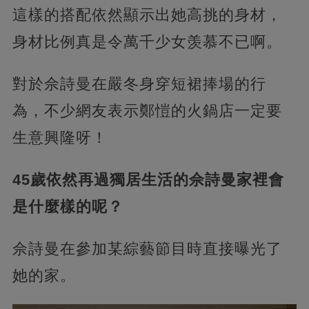
這樣的搭配依然顯示出她高挑的身材，
身材比例真是令萬千少女羡慕不已啊。
對於佘詩曼在嚴冬身穿短裙捧場的行
為，不少網友表示鄭愷的火鍋店一定要
生意興隆呀！
45歲依然再過獨居生活的佘詩曼家裡會
是什麼樣的呢？
佘詩曼在參加某綜藝節目時直接曝光了
她的家。