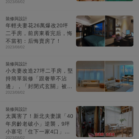
2023/08/02
成「台灣最美民宿」!
裝修與設計
年輕夫妻花26萬爆改20坪
二手房，前房東看完后，悔
不當初：后悔賣房了！
2023/08/02
裝修與設計
小夫妻改造27坪二手房，堅
持簡單裝修「跟奢華不沾
邊」，「封閉式玄關」被贊
2023/08/02
爆：這就是夢想中的家！
裝修與設計
太厲害了！新北夫妻讓「40
年房齡老破小」逆襲，9坪
小寨宅「住下一家4口」，
2023/08/02