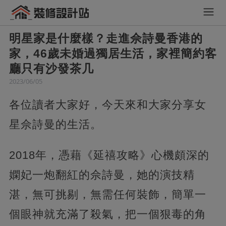
明星家是什麼樣？走進佘詩曼香港的
家，46歲未婚過獨居生活，家裡簡約客
廳只有沙發茶几
2023/06/05
各位讀者大家好，今天來和大家分享女
星佘詩曼的生活。
2018年，憑藉《延禧攻略》心機頗深的
嫻妃一炮翻紅的佘詩曼，她的演技精
湛，無可挑剔，無需任何裝飾，簡單一
個眼神就充滿了殺氣，把一個狠毒的角