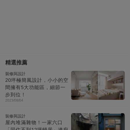
精選推薦
裝修與設計
20坪極簡風設計，小小的空
間擁有5大功能區，細節一
步到位！
2023/08/04
裝修與設計
屋內堆滿雜物！一家六口
「同住不到12坪蝸居」連廁