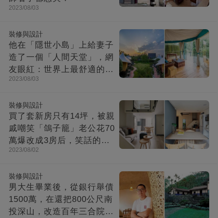
2023/08/03
裝修與設計
他在「隱世小島」上給妻子
造了一個「人間天堂」，網
友眼紅：世界上最舒適的時
2023/08/03
光都在這里
裝修與設計
買了套新房只有14坪，被親
戚嘲笑「鴿子籠」老公花70
萬爆改成3房后，笑話的親
2023/08/02
戚不吭聲了
裝修與設計
男大生畢業後，從銀行舉債
1500萬，在還把800公尺南
投深山，改造百年三合院，