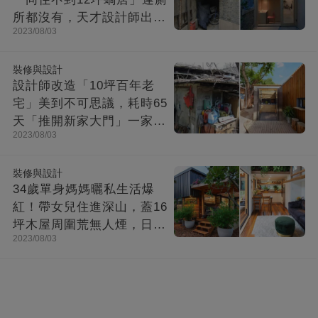
所都沒有，天才設計師出馬
2023/08/03
「打造功能齊全迷你房」成
果美不勝收
裝修與設計
設計師改造「10坪百年老
宅」美到不可思議，耗時65
天「推開新家大門」一家8
2023/08/03
口哭了
裝修與設計
34歲單身媽媽曬私生活爆
紅！帶女兒住進深山，蓋16
坪木屋周圍荒無人煙，日子
2023/08/03
快活似神仙