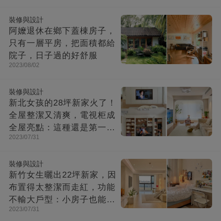
裝修與設計
阿嬤退休在鄉下蓋棟房子，
只有一層平房，把面積都給
院子，日子過的好舒服
2023/08/02
裝修與設計
新北女孩的28坪新家火了！
全屋整潔又清爽，電視柜成
全屋亮點：這種還是第一次
2023/07/31
見！
裝修與設計
新竹女生曬出22坪新家，因
布置得太整潔而走紅，功能
不輸大戶型：小房子也能住
2023/07/31
出幸福感