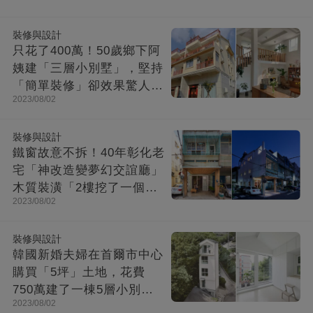
收納超強超舒適
裝修與設計
只花了400萬！50歲鄉下阿
姨建「三層小別墅」，堅持
「簡單裝修」卻效果驚人：
2023/08/02
一進屋就療愈了
裝修與設計
鐵窗故意不拆！40年彰化老
宅「神改造變夢幻交誼廳」
木質裝潢「2樓挖了一個大
2023/08/02
洞」走上樓美翻
裝修與設計
韓國新婚夫婦在首爾市中心
購買「5坪」土地，花費
750萬建了一棟5層小別
2023/08/02
墅：小房子卻幸福感爆棚