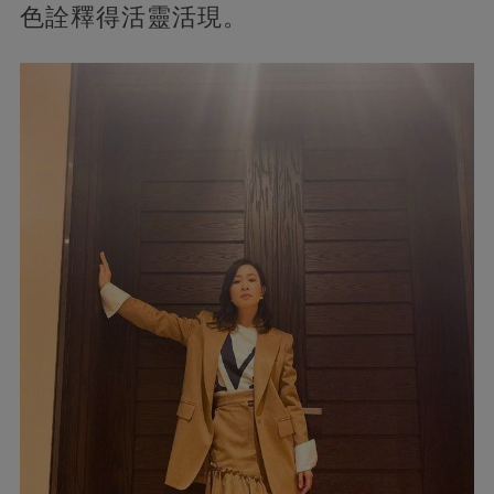
色詮釋得活靈活現。