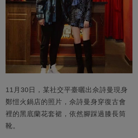
11月30日，某社交平臺曬出佘詩曼現身
鄭愷火鍋店的照片，佘詩曼身穿復古會
裡的黑底蘭花套裙，依然腳踩過膝長筒
靴。