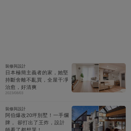
裝修與設計
日本極簡主義者的家，她堅
持斷舍離不亂買，全屋干凈
治愈，好清爽
2023/08/03
裝修與設計
阿伯爆改20坪別墅！一手爛
牌， 卻打出了王炸，設計
師看了都想哭！