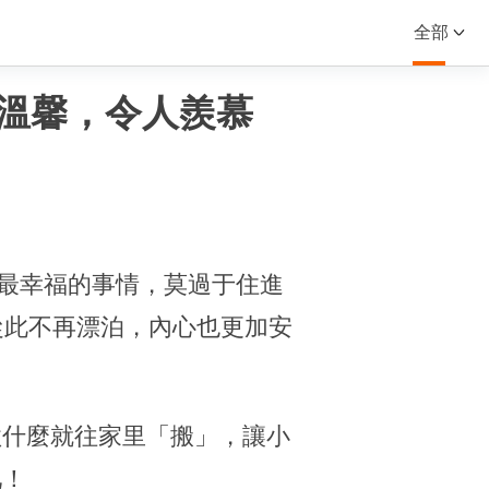
全部
又溫馨，令人羨慕
最幸福的事情，莫過于住進
從此不再漂泊，內心也更加安
歡什麼就往家里「搬」，讓小
吧！