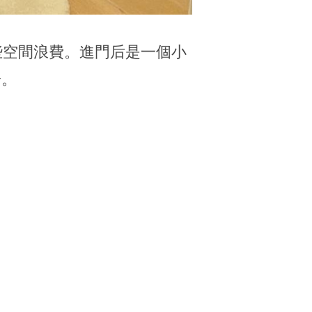
些空間浪費。進門后是一個小
暢。