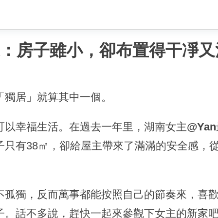
家：房子雖小，卻布置得干凈
「獨居」就算其中一個。
可以幸福生活。在過去一年里，湖南女主
@Yan
子只有38㎡，卻給屋主帶來了滿滿的安全感，
不孤獨，反而萬事都能按照自己的節奏來，喜
子。話不多說，趕快一起來參觀下女主的新家