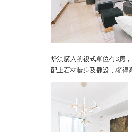
舒淇購入的複式單位有3房
配上石材牆身及擺設，顯得