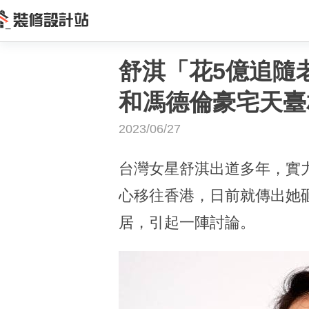
舒淇「花5億追隨
和馮德倫豪宅天臺
2023/06/27
台灣女星舒淇出道多年，實
心移往香港，日前就傳出她
居，引起一陣討論。