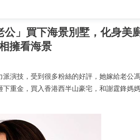
老公」買下海景別墅，化身美
相擁看海景
力派演技，受到很多粉絲的好評，她嫁給老公
砸下重金，買入香港西半山豪宅，和謝霆鋒媽媽