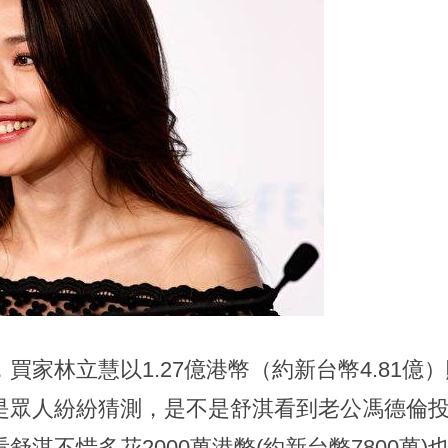
買家林立慧以1.27億港幣（約新台幣4.81
是眾人紛紛猜測，是不是舒淇看到老公馮德倫
舒淇不惜多花2000萬港幣(約新台幣7800萬