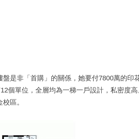
盤是非「首購」的關係，她要付7800萬的印
樓層僅有12個單位，全層均為一梯一戶設計，私密
金校區。