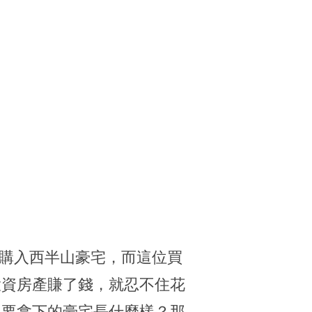
億）購入西半山豪宅，而這位買
投資房產賺了錢，就忍不住花
)也要拿下的豪宅長什麼樣？那