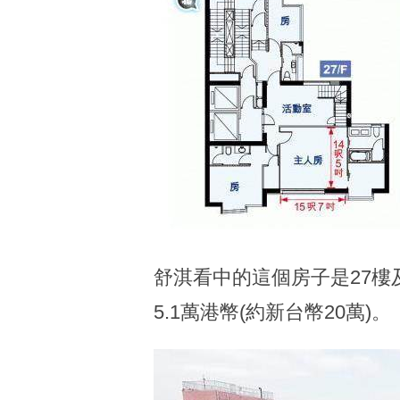
舒淇看中的這個房子是27樓
5.1萬港幣(約新台幣20萬)。