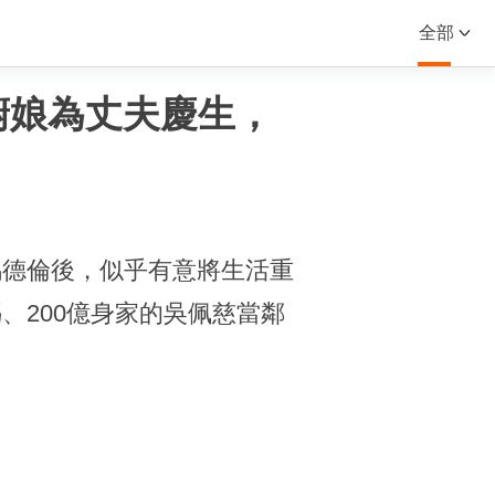
全部
廚娘為丈夫慶生，
馮德倫後，似乎有意將生活重
、200億身家的吳佩慈當鄰