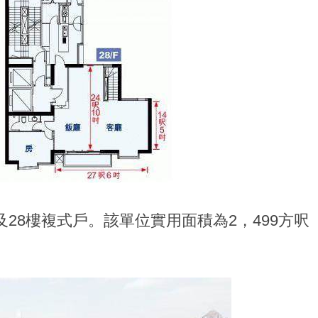
及28樓複式戶。該單位實用面積為2，499方呎