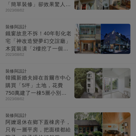
「簡單裝修」卻效果驚人：
2023/08/02
一進屋就療愈了
裝修與設計
鐵窗故意不拆！40年彰化老
宅「神改造變夢幻交誼廳」
木質裝潢「2樓挖了一個大
2023/08/02
洞」走上樓美翻
裝修與設計
韓國新婚夫婦在首爾市中心
購買「5坪」土地，花費
750萬建了一棟5層小別
2023/08/02
墅：小房子卻幸福感爆棚
裝修與設計
阿嬤退休在鄉下蓋棟房子，
只有一層平房，把面積都給