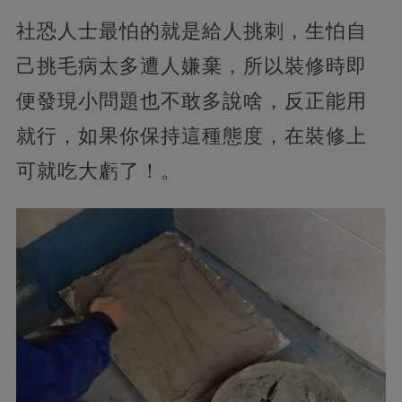
社恐人士最怕的就是給人挑刺，生怕自
己挑毛病太多遭人嫌棄，所以裝修時即
便發現小問題也不敢多說啥，反正能用
就行，如果你保持這種態度，在裝修上
可就吃大虧了！。