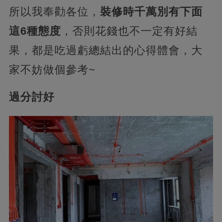
所以我奉勸各位，
裝修時千萬別有下面
這6種態度
，否則花錢也不一定有好結
果，都是吃過虧總結出的心得體會，大
家不妨做個參考~
過分討好