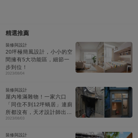
精選推薦
裝修與設計
20坪極簡風設計，小小的空
間擁有5大功能區，細節一
步到位！
2023/08/04
裝修與設計
屋內堆滿雜物！一家六口
「同住不到12坪蝸居」連廁
所都沒有，天才設計師出馬
2023/08/03
「打造功能齊全迷你房」成
果美不勝收
裝修與設計