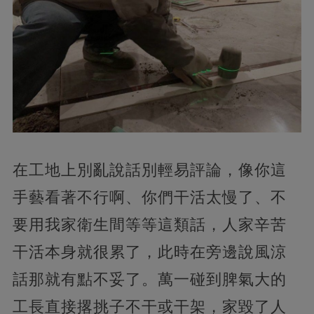
在工地上別亂說話別輕易評論，像你這
手藝看著不行啊、你們干活太慢了、不
要用我家衛生間等等這類話，人家辛苦
干活本身就很累了，此時在旁邊說風涼
話那就有點不妥了。萬一碰到脾氣大的
工長直接撂挑子不干或干架，家毀了人