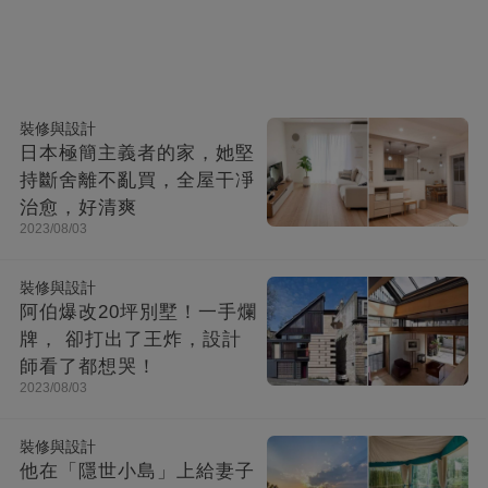
裝修與設計
日本極簡主義者的家，她堅
持斷舍離不亂買，全屋干凈
治愈，好清爽
2023/08/03
裝修與設計
阿伯爆改20坪別墅！一手爛
牌， 卻打出了王炸，設計
師看了都想哭！
2023/08/03
裝修與設計
他在「隱世小島」上給妻子