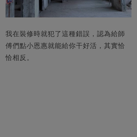
我在裝修時就犯了這種錯誤，認為給師
傅們點小恩惠就能給你干好活，其實恰
恰相反。