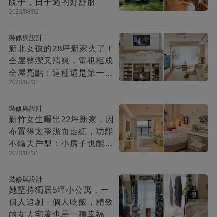
院子，日子過的好舒服
2023/08/02
裝修與設計
新北女孩的28坪新家火了！
全屋整潔又清爽，電視柜成
全屋亮點：這種還是第一次
2023/07/31
見！
裝修與設計
新竹女生曬出22坪新家，因
布置得太整潔而走紅，功能
不輸大戶型：小房子也能住
2023/07/31
出幸福感
裝修與設計
她堅持獨居5坪小公寓，一
個人追劇一個人吃飯，精致
的女人宅著也是一種幸福