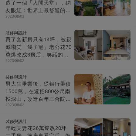
造了一個「人間天堂」，網
友眼紅：世界上最舒適的時
2023/08/03
光都在這里
裝修與設計
買了套新房只有14坪，被親
戚嘲笑「鴿子籠」老公花70
萬爆改成3房后，笑話的親
2023/08/02
戚不吭聲了
裝修與設計
男大生畢業後，從銀行舉債
1500萬，在還把800公尺南
投深山，改造百年三合院，
2023/08/02
成「台灣最美民宿」!
裝修與設計
年輕夫妻花26萬爆改20坪
二手房，前房東看完后，悔