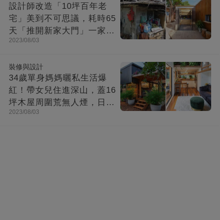
設計師改造「10坪百年老
宅」美到不可思議，耗時65
天「推開新家大門」一家8
2023/08/03
口哭了
裝修與設計
34歲單身媽媽曬私生活爆
紅！帶女兒住進深山，蓋16
坪木屋周圍荒無人煙，日子
2023/08/03
快活似神仙