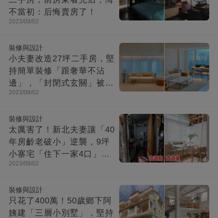
不當初：后悔賣房了！
2023/08/02
裝修與設計
小夫妻改造27坪二手房，堅
持簡單裝修「跟奢華不沾
邊」，「封閉式玄關」被贊
2023/08/02
爆：這就是夢想中的家！
裝修與設計
太厲害了！新北夫妻讓「40
年房齡老破小」逆襲，9坪
小寨宅「住下一家4口」，
2023/08/02
收納超強超舒適
裝修與設計
只花了400萬！50歲鄉下阿
姨建「三層小別墅」，堅持