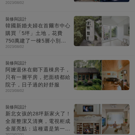
2023/08/02
洞」走上樓美翻
裝修與設計
韓國新婚夫婦在首爾市中心
購買「5坪」土地，花費
750萬建了一棟5層小別
2023/08/02
墅：小房子卻幸福感爆棚
裝修與設計
阿嬤退休在鄉下蓋棟房子，
只有一層平房，把面積都給
院子，日子過的好舒服
2023/08/02
裝修與設計
新北女孩的28坪新家火了！
全屋整潔又清爽，電視柜成
全屋亮點：這種還是第一次
2023/07/31