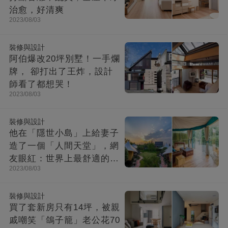
治愈，好清爽
2023/08/03
裝修與設計
阿伯爆改20坪別墅！一手爛
牌， 卻打出了王炸，設計
師看了都想哭！
2023/08/03
裝修與設計
他在「隱世小島」上給妻子
造了一個「人間天堂」，網
友眼紅：世界上最舒適的時
2023/08/03
光都在這里
裝修與設計
買了套新房只有14坪，被親
戚嘲笑「鴿子籠」老公花70