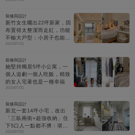
見！
裝修與設計
新竹女生曬出22坪新家，因
布置得太整潔而走紅，功能
不輸大戶型：小房子也能住
2023/07/31
出幸福感
裝修與設計
她堅持獨居5坪小公寓，一
個人追劇一個人吃飯，精致
的女人宅著也是一種幸福
2023/07/31
裝修與設計
新北一套14坪小宅，改出
「三臥兩衛+超強收納」住
下5口人一點都不擠：堪稱
2023/07/31
「裝修教科書」