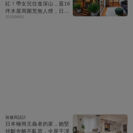
紅！帶女兒住進深山，蓋16
坪木屋周圍荒無人煙，日子
2023/08/03
快活似神仙
裝修與設計
日本極簡主義者的家，她堅
持斷舍離不亂買，全屋干凈