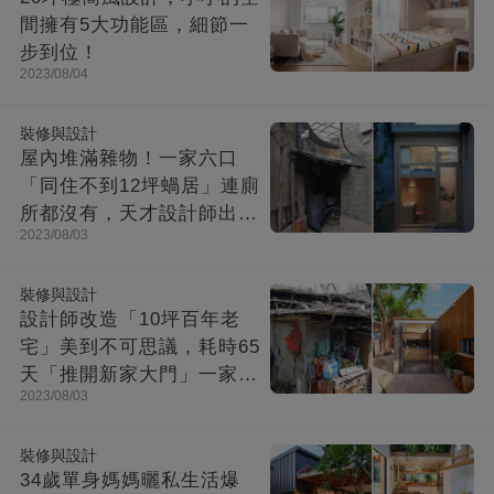
間擁有5大功能區，細節一
步到位！
2023/08/04
裝修與設計
屋內堆滿雜物！一家六口
「同住不到12坪蝸居」連廁
所都沒有，天才設計師出馬
2023/08/03
「打造功能齊全迷你房」成
果美不勝收
裝修與設計
設計師改造「10坪百年老
宅」美到不可思議，耗時65
天「推開新家大門」一家8
2023/08/03
口哭了
裝修與設計
34歲單身媽媽曬私生活爆