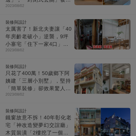
2023/08/02
爆：這就是夢想中的家！
裝修與設計
太厲害了！新北夫妻讓「40
年房齡老破小」逆襲，9坪
小寨宅「住下一家4口」，
2023/08/02
收納超強超舒適
裝修與設計
只花了400萬！50歲鄉下阿
姨建「三層小別墅」，堅持
「簡單裝修」卻效果驚人：
2023/08/02
一進屋就療愈了
裝修與設計
鐵窗故意不拆！40年彰化老
宅「神改造變夢幻交誼廳」
木質裝潢「2樓挖了一個大