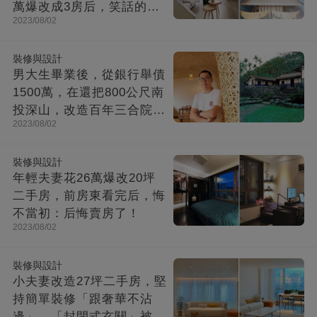
萬爆改成3房后，笑話的親
2023/08/02
戚不吭聲了
裝修與設計
男大生畢業後，從銀行舉債
1500萬，在還把800公尺南
投深山，改造百年三合院，
2023/08/02
成「台灣最美民宿」!
裝修與設計
年輕夫妻花26萬爆改20坪
二手房，前房東看完后，悔
不當初：后悔賣房了！
2023/08/02
裝修與設計
小夫妻改造27坪二手房，堅
持簡單裝修「跟奢華不沾
邊」，「封閉式玄關」被贊