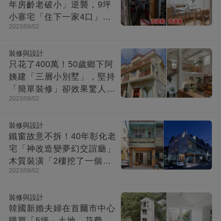
年房齡老破小」逆襲，9坪
小寨宅「住下一家4口」，
2023/08/02
收納超強超舒適
裝修與設計
只花了400萬！50歲鄉下阿
姨建「三層小別墅」，堅持
「簡單裝修」卻效果驚人：
2023/08/02
一進屋就療愈了
裝修與設計
鐵窗故意不拆！40年彰化老
宅「神改造變夢幻交誼廳」
木質裝潢「2樓挖了一個大
2023/08/02
洞」走上樓美翻
裝修與設計
韓國新婚夫婦在首爾市中心
購買「5坪」土地，花費