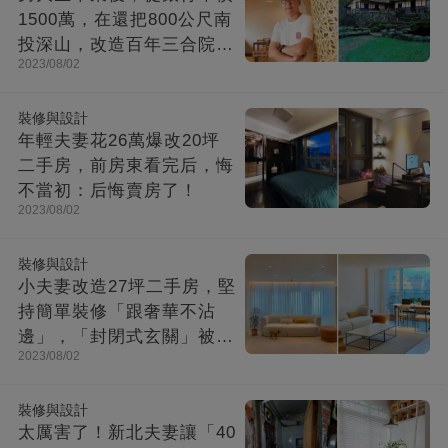
1500萬，在還把800公尺南
投深山，改造百年三合院，
2023/08/02
成「台灣最美民宿」!
裝修與設計
年輕夫妻花26萬爆改20坪
二手房，前房東看完后，悔
不當初：后悔賣房了！
2023/08/02
裝修與設計
小夫妻改造27坪二手房，堅
持簡單裝修「跟奢華不沾
邊」，「封閉式玄關」被贊
2023/08/02
爆：這就是夢想中的家！
裝修與設計
太厲害了！新北夫妻讓「40