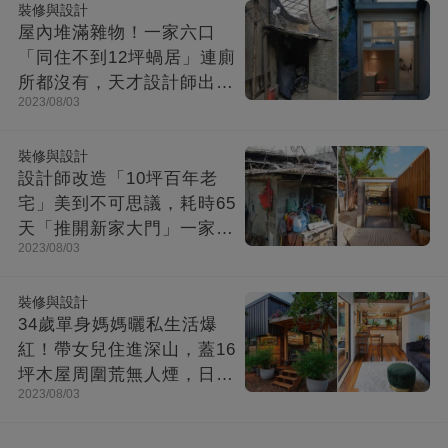
裝修與設計
屋內堆滿雜物！一家六口
「同住不到12坪蝸居」連廁
所都沒有，天才設計師出馬
2023/08/03
「打造功能齊全迷你房」成
果美不勝收
裝修與設計
設計師改造「10坪百年老
宅」美到不可思議，耗時65
天「推開新家大門」一家8
2023/08/03
口哭了
裝修與設計
34歲單身媽媽曬私生活爆
紅！帶女兒住進深山，蓋16
坪木屋周圍荒無人煙，日子
2023/08/03
快活似神仙