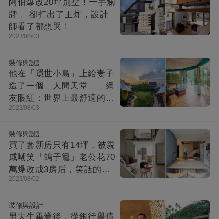
阿伯爆改20坪別墅！一手爛
牌， 卻打出了王炸，設計
師看了都想哭！
2023/08/03
裝修與設計
他在「隱世小島」上給妻子
造了一個「人間天堂」，網
友眼紅：世界上最舒適的時
2023/08/03
光都在這里
裝修與設計
買了套新房只有14坪，被親
戚嘲笑「鴿子籠」老公花70
萬爆改成3房后，笑話的親
2023/08/02
戚不吭聲了
裝修與設計
男大生畢業後，從銀行舉債